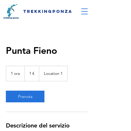
Trekkingponza
Punta Fieno
1
euro
1 ora
1
1 €
Location 1
o
r
Prenota
Descrizione del servizio